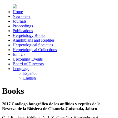
Home
Newsletter
Journals
Proceedings
Publications
Herpetology Books
Amphibians and Reptiles
Herpetological Societies
Herpetological Collections
Join Us
Upcoming Events
Board of Directors
Lenguage
Español
English
Books
2017
Catálogo fotográfico de los anfibios y reptiles de la
Reserva de la Biósfera de Chamela-Cuixmala, Jalisco
C. J. Balderas-Valdivia, A. J. X. González-Hernández y A.