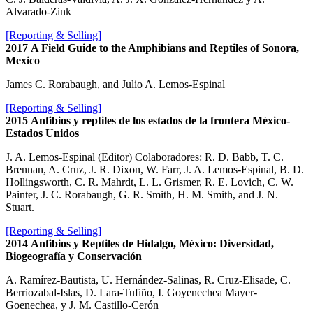
Alvarado-Zink
[Reporting & Selling]
2017
A Field Guide to the Amphibians and Reptiles of Sonora,
Mexico
James C. Rorabaugh, and Julio A. Lemos-Espinal
[Reporting & Selling]
2015
Anfibios y reptiles de los estados de la frontera México-
Estados Unidos
J. A. Lemos-Espinal (Editor) Colaboradores: R. D. Babb, T. C.
Brennan, A. Cruz, J. R. Dixon, W. Farr, J. A. Lemos-Espinal, B. D.
Hollingsworth, C. R. Mahrdt, L. L. Grismer, R. E. Lovich, C. W.
Painter, J. C. Rorabaugh, G. R. Smith, H. M. Smith, and J. N.
Stuart.
[Reporting & Selling]
2014
Anfibios y Reptiles de Hidalgo, México: Diversidad,
Biogeografía y Conservación
A. Ramírez-Bautista, U. Hernández-Salinas, R. Cruz-Elisade, C.
Berriozabal-Islas, D. Lara-Tufiño, I. Goyenechea Mayer-
Goenechea, y J. M. Castillo-Cerón